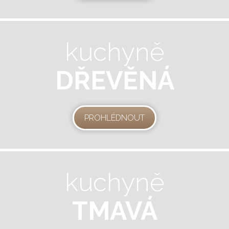
kuchyně
DŘEVĚNÁ
PROHLÉDNOUT
kuchyně
TMAVÁ