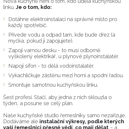
Nová kuchyně není o tom, kdo udělá kuchyňskou
linku.
Je o tom, kdo:
Dotáhne elektroinstalaci na správné místo pro
každý spotřebič.
Přivede vodu a odpad tam, kde bude dřez (a
myčka, pokud ji zapojujete).
Zapojí varnou desku - to musí odborně
vyškolený elektrikář, u plynové plynoinstalatér.
Napojí sifon - to dělá vodoinstalatér.
Vykachličkuje zástěnu mezi horní a spodní řadou.
Smontuje samotnou kuchyňskou linku.
Šest profesí. Stačí, aby jedna z nich sklouzla o
týden, a posune se celý plán.
Naše kuchyňské studio řemeslníky samo nezařizuje.
Dodáváme ale
instalační výkresy, podle kterých
vaši řemeslníci přesně vědí, co mají dělat
– a