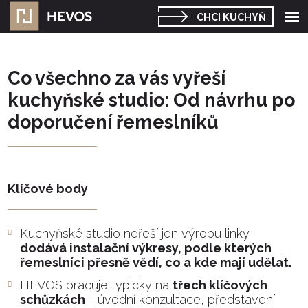
Roz
CHCI KUCHYŇ
me
Co všechno za vás vyřeší
kuchyňské studio: Od návrhu po
doporučení řemeslníků
Klíčové body
Kuchyňské studio neřeší jen výrobu linky -
dodává instalační výkresy, podle kterých
řemeslníci přesně vědí, co a kde mají udělat.
HEVOS pracuje typicky na
třech klíčových
schůzkách
- úvodní konzultace, představení