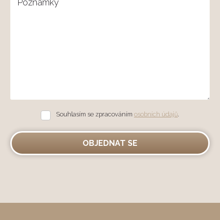
Poznámky
Souhlasím se zpracováním
osobních údajů
.
Souhlasím
se
zpracováním
osobních
OBJEDNAT SE
údajů
.
Formulář
se
nepodařilo
odeslat.