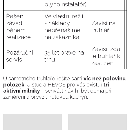
plynoinstalatér)
Řešení
Ve vlastní režii
závad
- náklady
Závisí na
během
nepřenášíme
truhláři
realizace
na zákazníka
Závisí, zda
Pozáruční
35 let praxe na
je truhlář k
servis
trhu
zastižení
U samotného truhláře řešíte sami
víc než polovinu
položek
. U studia HEVOS pro vás existují
tři
aktivní milníky
- schválit návrh, být doma při
zaměření a převzít hotovou kuchyň.