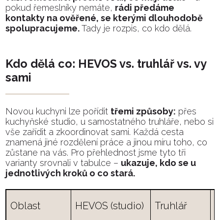
pokud řemeslníky nemáte,
rádi předáme
kontakty na ověřené, se kterými dlouhodobě
spolupracujeme.
Tady je rozpis, co kdo dělá.
Kdo dělá co: HEVOS vs. truhlář vs. vy
sami
Novou kuchyni lze pořídit
třemi způsoby:
přes
kuchyňské studio, u samostatného truhláře, nebo si
vše zařídit a zkoordinovat sami. Každá cesta
znamená jiné rozdělení práce a jinou míru toho, co
zůstane na vás. Pro přehlednost jsme tyto tři
varianty srovnali v tabulce –
ukazuje, kdo se u
jednotlivých kroků o co stará.
V
Oblast
HEVOS (studio)
Truhlář
(