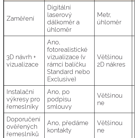
Digitální
laserový
Metr,
Zaměření
dálkoměr a
úhloměr
úhloměr
Ano,
fotorealistické
3D návrh +
vizualizace (v
Většinou
vizualizace
rámci balíčku
2D nákres
Standard nebo
Exclusive)
Instalační
Ano, po
Většinou
M
výkresy pro
podpisu
ne
z
řemeslníky
smlouvy
Doporučení
Ano, předáme
Většinou
H
ověřených
kontakty
ne
s
řemeslníků