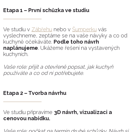
Etapa 1 – První schůzka ve studiu
Ve studiu v
Zábřehu
nebo v
Šumperku
vás
vyslechneme, zeptáme se na vaše návyky a co od
kuchyně očekáváte.
Podle toho návrh
naplánujeme
. Ukážeme řešení na vystavených
kuchyních.
Vaše role: přijít a otevřeně popsat, jak kuchyň
používáte a co od ní potřebujete.
Etapa 2 – Tvorba návrhu
Ve studiu připravíme
3D návrh, vizualizaci a
cenovou nabídku.
Vaše role: počkat na termín druhé schůzky. Návrh si