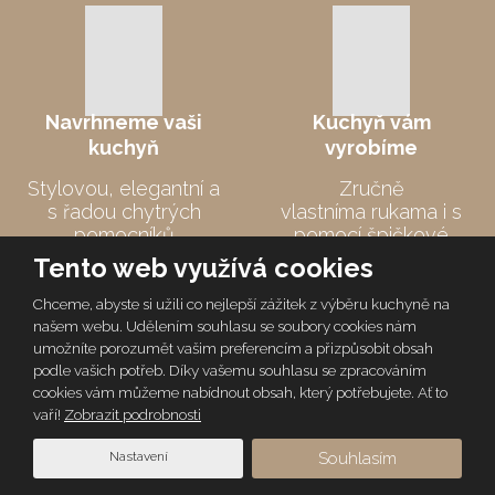
Navrhneme
vaši
Kuchyň vám
kuchyň
vyrobíme
Stylovou, elegantní a
Zručně
s řadou chytrých
vlastníma rukama i s
pomocníků
pomocí špičkové
techniky
Tento web využívá cookies
Chceme, abyste si užili co nejlepší zážitek z výběru kuchyně na
našem webu. Udělením souhlasu se soubory cookies nám
umožníte porozumět vašim preferencím a přizpůsobit obsah
podle vašich potřeb. Díky vašemu souhlasu se zpracováním
cookies vám můžeme nabídnout obsah, který potřebujete. Ať to
vaří!
Zobrazit podrobnosti
Nastavení
Souhlasím
Dovezeme
ji k vám
U vás kuchyň