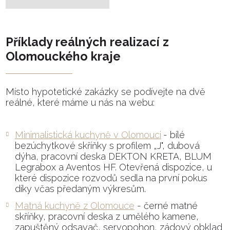
Příklady reálných realizací z
Olomouckého kraje
Místo hypotetické zakázky se podívejte na dvě
reálné, které máme u nás na webu:
Minimalistická kuchyně v Olomouci
- bílé
bezúchytkové skříňky s profilem „J", dubová
dýha, pracovní deska DEKTON KRETA, BLUM
Legrabox a Aventos HF. Otevřená dispozice, u
které dispozice rozvodů sedla na první pokus
díky včas předaným výkresům.
Matná kuchyně z Olomouce
- černé matné
skříňky, pracovní deska z umělého kamene,
zapuštěný odsavač, servopohon, zádový obklad