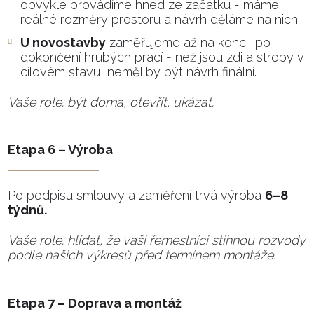
obvykle provádíme hned ze začátku - máme
reálné rozměry prostoru a návrh děláme na nich.
U novostavby
zaměřujeme až na konci, po
dokončení hrubých prací - než jsou zdi a stropy v
cílovém stavu, neměl by být návrh finální.
Vaše role: být doma, otevřít, ukázat.
Etapa 6 – Výroba
Po podpisu smlouvy a zaměření trvá výroba
6–8
týdnů.
Vaše role: hlídat, že vaši řemeslníci stihnou rozvody
podle našich výkresů před termínem montáže.
Etapa 7 – Doprava a montáž