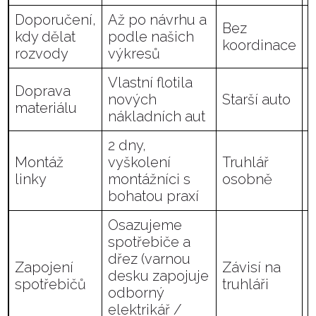
Doporučení,
Až po návrhu a
Bez
kdy dělat
podle našich
r
koordinace
rozvody
výkresů
s
Vlastní flotila
Doprava
nových
Starší auto
materiálu
nákladních aut
2 dny,
Montáž
vyškolení
Truhlář
linky
montážníci s
osobně
bohatou praxí
Osazujeme
spotřebiče a
dřez (varnou
Zapojení
Závisí na
desku zapojuje
spotřebičů
truhláři
z
odborný
elektrikář /