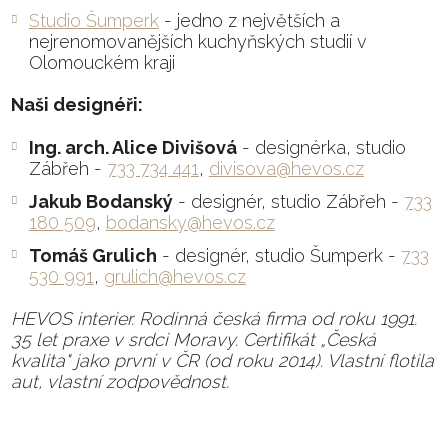
Studio Šumperk
- jedno z největších a
nejrenomovanějších kuchyňských studií v
Olomouckém kraji
Naši designéři:
Ing. arch. Alice Divišová
- designérka, studio
Zábřeh -
733 734 441
,
divisova@hevos.cz
Jakub Bodanský
- designér, studio Zábřeh -
733
180 509
,
bodansky@hevos.cz
Tomáš Grulich
- designér, studio Šumperk -
733
530 991
,
grulich@hevos.cz
HEVOS interier. Rodinná česká firma od roku 1991.
35 let praxe v srdci Moravy. Certifikát „Česká
kvalita" jako první v ČR (od roku 2014). Vlastní flotila
aut, vlastní zodpovědnost.