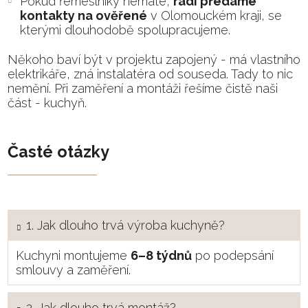
Pokud řemeslníky nemáte,
rádi předáme
kontakty na ověřené
v Olomouckém kraji, se
kterými dlouhodobě spolupracujeme.
Někoho baví být v projektu zapojený - má vlastního
elektrikáře, zná instalatéra od souseda. Tady to nic
nemění. Při zaměření a montáži řešíme čistě naši
část - kuchyň.
Časté otázky
1. Jak dlouho trvá výroba kuchyně?
Kuchyni montujeme
6–8 týdnů
po podepsání
smlouvy a zaměření.
2. Jak dlouho trvá montáž?