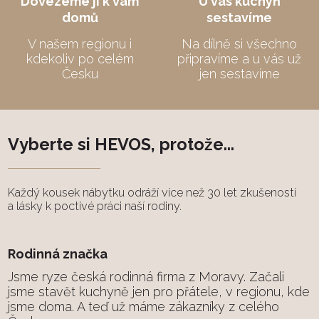
Dovezeme
ji k vám
U vás kuchyň
domů
sestavíme
V našem regionu i
Na dílně si všechno
kdekoliv po celém
připravíme a u vás už
Česku
jen sestavíme
Vyberte si HEVOS, protože...
Každý kousek nábytku odráží více než 30 let zkušeností
a lásky k poctivé práci naší rodiny.
Rodinná značka
Jsme ryze česká rodinná firma z Moravy. Začali
jsme stavět kuchyně jen pro přátele, v regionu, kde
jsme doma. A teď už máme zákazníky z celého