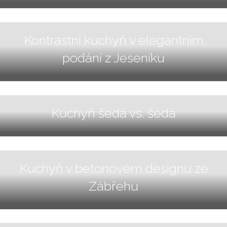
Kontrastní kuchyň v elegantním
podání z Jeseníku
Kuchyň šedá vs. šedá
Kuchyň v betonovém designu ze
Zábřehu