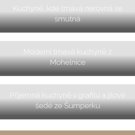
Kuchyně, kde tmavá nerovná se
smutná
Moderní tmavá kuchyně z
Mohelnice
Příjemná kuchyně v grafitu a jílově
šedé ze Šumperku