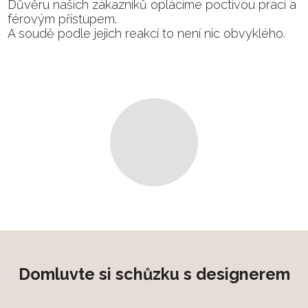
Důvěru našich zákazníků oplácíme poctivou prací a
férovým přístupem.
A soudě podle jejich reakcí to není nic obvyklého.
Spuštění/zastavení
videa
Domluvte si schůzku s designerem