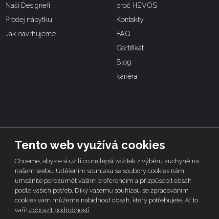
Naši Designeři
proč HEVOS
Prodej nábytku
Kontakty
Jak navrhujeme
FAQ
Certifikát
Blog
kariéra
Tento web využívá cookies
© 2026 | HEVOS, vytvořila eBRÁNA s.r.o.
Chceme, abyste si užili co nejlepší zážitek z výběru kuchyně na
Tento web je chráněn pomocí Google ReCAPTCHA a platí pro něj
zásady
našem webu. Udělením souhlasu se soubory cookies nám
ochrany osobních údajů
a
smluvní podmínky
společnosti Google.
umožníte porozumět vašim preferencím a přizpůsobit obsah
podle vašich potřeb. Díky vašemu souhlasu se zpracováním
Mapa stránek
Obchodní podmínky
Záruky
cookies vám můžeme nabídnout obsah, který potřebujete. Ať to
Nakládání s osobními údaji
vaří!
Zobrazit podrobnosti