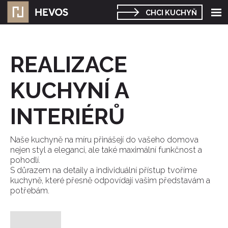
Roz
CHCI KUCHYŇ
me
REALIZACE
KUCHYNÍ A
INTERIÉRŮ
Naše kuchyně na míru přinášejí do vašeho domova
nejen styl a eleganci, ale také maximální funkčnost a
pohodlí.
S důrazem na detaily a individuální přístup tvoříme
kuchyně, které přesně odpovídají vašim představám a
potřebám.