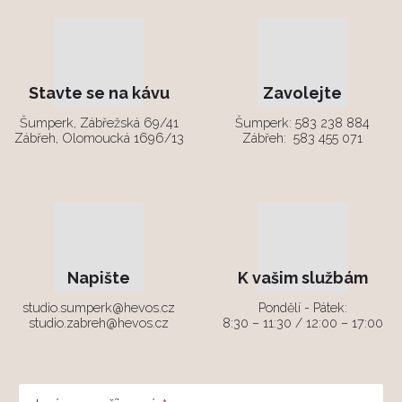
Stavte se na kávu
Zavolejte
Šumperk, Zábřežská 69/41
Šumperk:
583 238 884
Zábřeh, Olomoucká 1696/13
Zábřeh:
583 455 071
Napište
K vašim službám
studio.sumperk@hevos.cz
Pondělí - Pátek:
studio.zabreh@hevos.cz
8:30 – 11:30 / 12:00 – 17:00