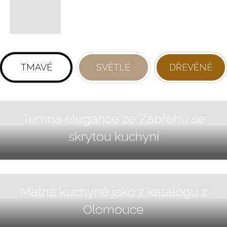
TMAVÉ
SVĚTLÉ
DŘEVĚNÉ
Temná elegance ze Zábřehu se
skrytou kuchyní
Matná kuchyně jako z katalogu z
Olomouce