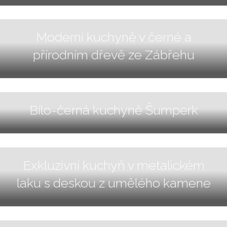
Moderní kuchyně v černé a
přírodním dřevě ze Zábřehu
Bílo-černá kuchyně Šumperk
Exkluzivní kuchyň v metalickém
laku s deskou z umělého kamene