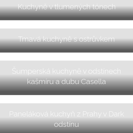
Kuchyně v tlumených tónech
Tmavá kuchyně s ostrůvkem
Šumperská kuchyně v odstínech
kašmíru a dubu Casella
Paneláková kuchyň z Prahy v Dark
odstínu