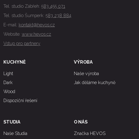
Tel. studio Zábřeh:
583 455 071
Tel. studio Šumperk:
583 238 884
E-mail:
kontakt@hevos.cz
Website:
www.hevos.cz
Vstup pro partnery
KUCHYNĚ
VÝROBA
Light
Naše výroba
Dark
Jak děláme kuchyně
Wood
Dispoziční řešení
STUDIA
O NÁS
Naše Studia
Značka HEVOS