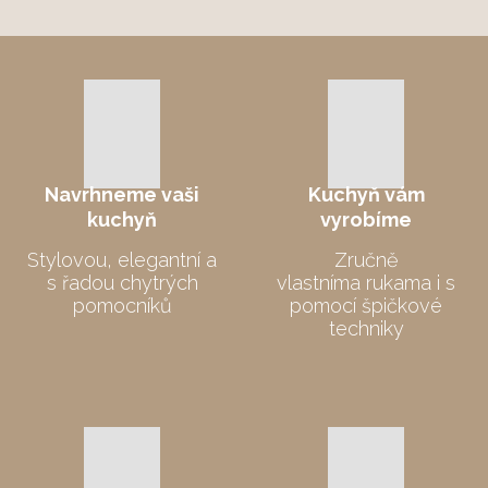
nepodařilo
odeslat.
Navrhneme
vaši
Kuchyň vám
kuchyň
vyrobíme
Stylovou, elegantní a
Zručně
s řadou chytrých
vlastníma rukama i s
pomocníků
pomocí špičkové
techniky