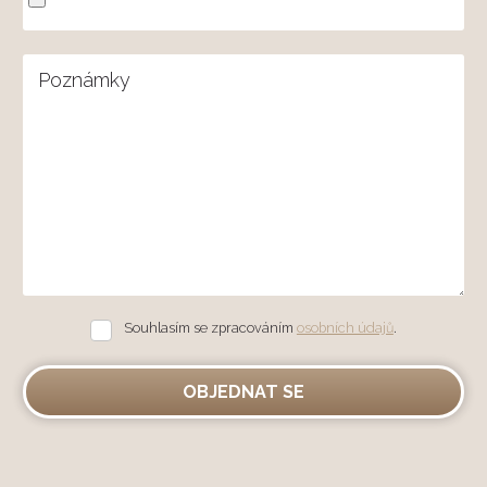
Poznámky
Souhlasím se zpracováním
osobních údajů
.
Souhlasím
se
zpracováním
osobních
OBJEDNAT SE
údajů
.
Formulář
se