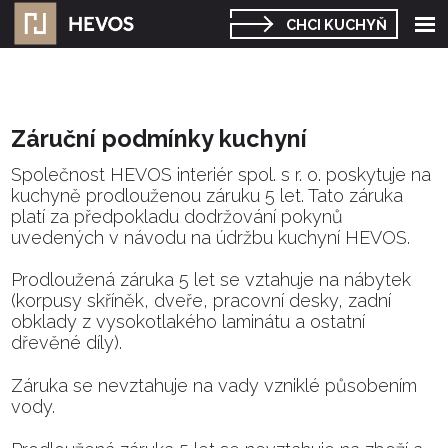
Roz
CHCI KUCHYŇ
me
Záruční podmínky kuchyní
Společnost HEVOS interiér spol. s r. o. poskytuje na
kuchyně prodlouženou záruku 5 let. Tato záruka
platí za předpokladu dodržování pokynů
uvedených v návodu na údržbu kuchyní HEVOS.
Prodloužená záruka 5 let se vztahuje na nábytek
(korpusy skříněk, dveře, pracovní desky, zadní
obklady z vysokotlakého laminátu a ostatní
dřevěné díly).
Záruka se nevztahuje na vady vzniklé působením
vody.