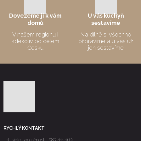
Dovezeme
ji k vám
U vás kuchyň
domů
sestavíme
V našem regionu i
Na dílně si všechno
kdekoliv po celém
připravíme a u vás už
Česku
jen sestavíme
RYCHLÝ KONTAKT
Tel. sídlo společnosti:
583 411 163