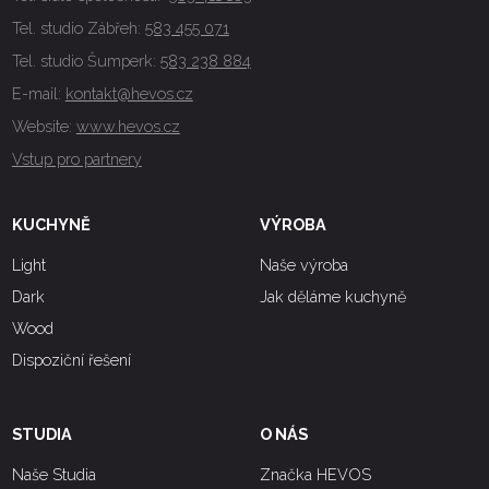
Tel. studio Zábřeh:
583 455 071
Tel. studio Šumperk:
583 238 884
E-mail:
kontakt@hevos.cz
Website:
www.hevos.cz
Vstup pro partnery
KUCHYNĚ
VÝROBA
Light
Naše výroba
Dark
Jak děláme kuchyně
Wood
Dispoziční řešení
STUDIA
O NÁS
Naše Studia
Značka HEVOS