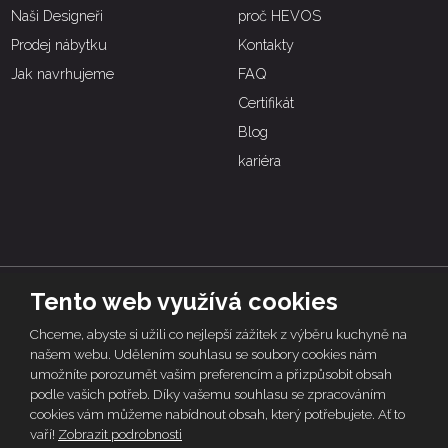
Naši Designeři
proč HEVOS
Prodej nábytku
Kontakty
Jak navrhujeme
FAQ
Certifikát
Blog
kariéra
Tento web využívá cookies
© 2026 | HEVOS, vytvořila eBRÁNA s.r.o.
Chceme, abyste si užili co nejlepší zážitek z výběru kuchyně na
Tento web je chráněn pomocí Google ReCAPTCHA a platí pro něj
zásady
našem webu. Udělením souhlasu se soubory cookies nám
ochrany osobních údajů
a
smluvní podmínky
společnosti Google.
umožníte porozumět vašim preferencím a přizpůsobit obsah
podle vašich potřeb. Díky vašemu souhlasu se zpracováním
Mapa stránek
Obchodní podmínky
Záruky
cookies vám můžeme nabídnout obsah, který potřebujete. Ať to
Nakládání s osobními údaji
vaří!
Zobrazit podrobnosti