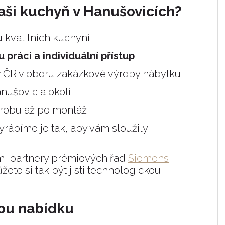
aši kuchyň v Hanušovicích?
 kvalitních kuchyní
 práci a individuální přístup
 v ČR v oboru zakázkové výroby nábytku
nušovic a okolí
robu až po montáž
yrábíme je tak, aby vám sloužily
mi partnery prémiových řad
Siemens
ůžete si tak být jisti technologickou
nou nabídku