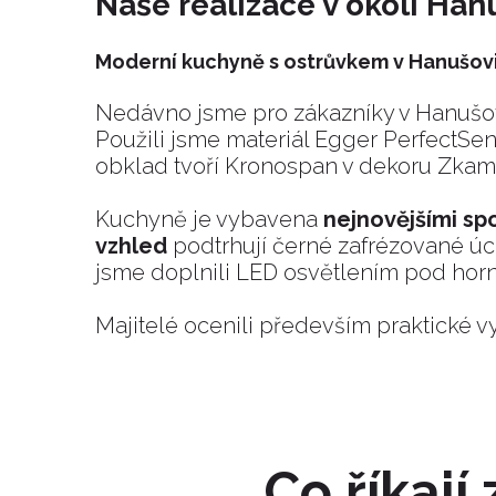
Naše realizace v okolí Ha
Moderní kuchyně s ostrůvkem v Hanušov
Nedávno jsme pro zákazníky v Hanušov
Použili jsme materiál Egger PerfectSe
obklad tvoří Kronospan v dekoru Zkam
Kuchyně je vybavena
nejnovějšími spo
vzhled
podtrhují černé zafrézované úc
jsme doplnili LED osvětlením pod horní
Majitelé ocenili především praktické 
Co říkaj