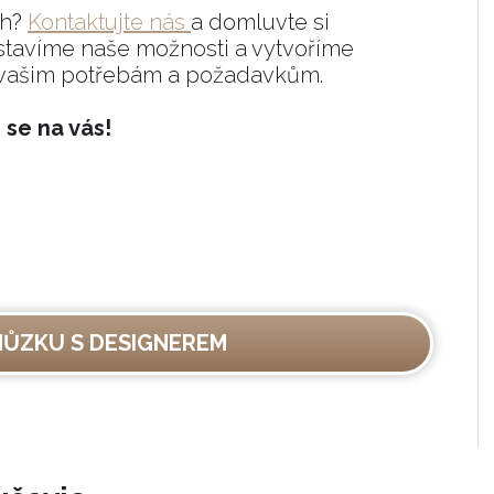
ch?
Kontaktujte nás
a domluvte si
stavíme naše možnosti a vytvoříme
 vašim potřebám a požadavkům.
 se na vás!
HŮZKU S DESIGNEREM