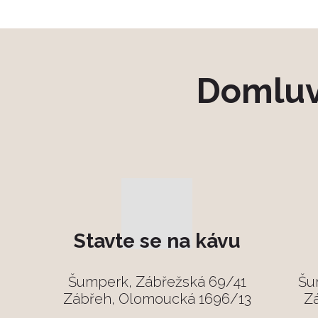
Domluv
Stavte se na kávu
Šumperk, Zábřežská 69/41
Šu
Zábřeh, Olomoucká 1696/13
Z