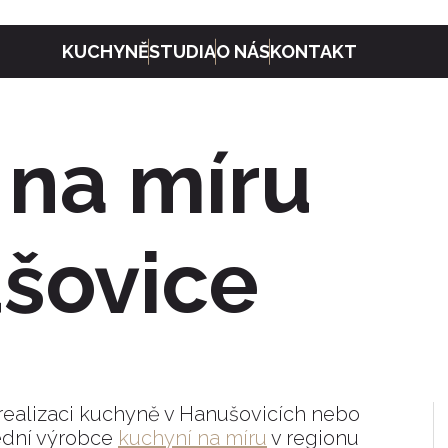
KUCHYNĚ
STUDIA
O NÁS
KONTAKT
na míru
šovice
 realizaci kuchyně v Hanušovicích nebo
řední výrobce
kuchyní na míru
v regionu