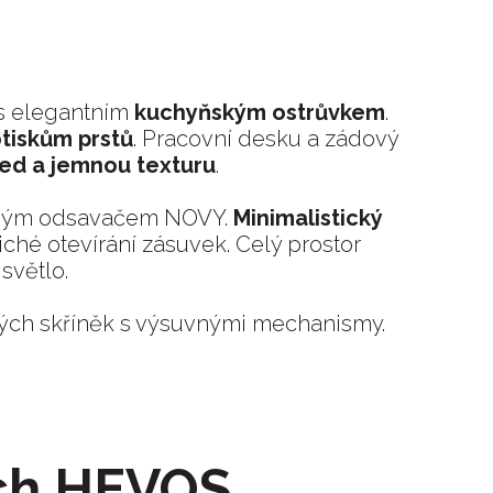
s elegantním
kuchyňským ostrůvkem
.
otiskům prstů
. Pracovní desku a zádový
led a jemnou texturu
.
aným odsavačem NOVY.
Minimalistický
hé otevírání zásuvek. Celý prostor
světlo.
ových skříněk s výsuvnými mechanismy.
ích HEVOS