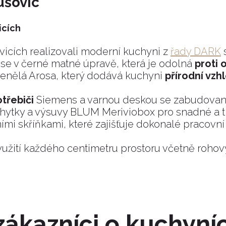
nušovic
icích
icích realizovali moderní kuchyni z
řady DARK
nse v černé matné úpravě, která je odolná
proti 
enělá Arosa, který dodává kuchyni
přírodní vzh
třebiči
Siemens a varnou deskou se zabudov
hytky a výsuvy BLUM Meriviobox pro snadné a tic
mi skříňkami, které zajišťuje dokonalé pracovní 
využití každého centimetru prostoru včetně roh
í zákazníci o kuchyn