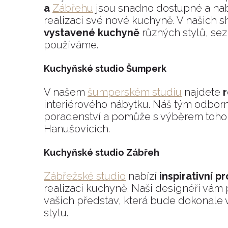
a
Zábřehu
jsou snadno dostupné a na
realizaci své nové kuchyně. V našich
vystavené kuchyně
různých stylů, sez
používáme.
Kuchyňské studio Šumperk
V našem
šumperském studiu
najdete
interiérového nábytku. Náš tým odborn
poradenství a pomůže s výběrem toho 
Hanušovicích.
Kuchyňské studio Zábřeh
Zábřežské studio
nabízí
inspirativní p
realizaci kuchyně. Naši designéři vá
vašich představ, která bude dokonale
stylu.