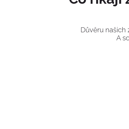
Důvěru našich 
A so
Spuštění/zastavení
videa