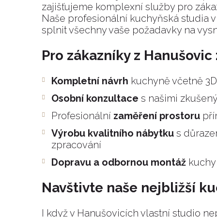
zajišťujeme komplexní služby pro zákaz
Naše profesionální kuchyňská studia 
splnit všechny vaše požadavky na vy
Pro zákazníky z Hanušovic
Kompletní návrh
kuchyně včetně 3D 
Osobní konzultace
s našimi zkušen
Profesionální
zaměření prostoru
pří
Výrobu kvalitního nábytku
s důrazem
zpracování
Dopravu a odbornou montáž
kuchyn
Navštivte naše nejbližší k
I když v Hanušovicích vlastní studio 