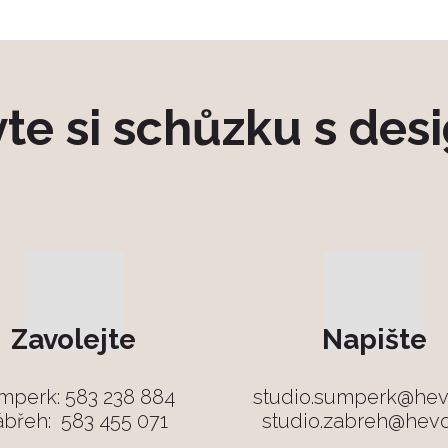
te si schůzku s des
Zavolejte
Napište
mperk:
583 238 884
studio.sumperk@hev
ábřeh:
583 455 071
studio.zabreh@hevo