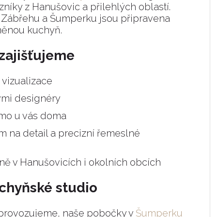
níky z Hanušovic a přilehlých oblastí.
v Zábřehu a Šumperku jsou připravena
sněnou kuchyň.
 zajišťujeme
vizualizace
ými designéry
mo u vás doma
 na detail a precizní řemeslné
ě v Hanušovicích i okolních obcích
uchyňské studio
neprovozujeme, naše pobočky v
Šumperku