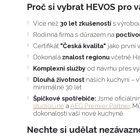
Proč si vybrat HEVOS pro v
Více než
30 let zkušeností
s výrobou
Rodinná firma s důrazem na
poctivou
Certifikát
"Česká kvalita"
jako první
Dokonalá
znalost regionu
včetně Ha
Komplexní služby
od návrhu přes vý
Dlouhá životnost
našich kuchyní – v
minimálně 30 let
Špičkové spotřebiče:
Jsme oficiální
studioLine
a
AEG Premier Partner
. M
dokonalostí vaší nové kuchyně
Nechte si udělat nezávaz