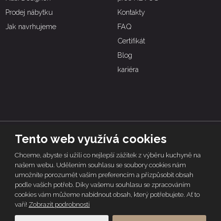
Prodej nábytku
Kontakty
Jak navrhujeme
FAQ
Certifikát
Blog
kariéra
Tento web využívá cookies
© 2026 | HEVOS, vytvořila eBRÁNA s.r.o.
Chceme, abyste si užili co nejlepší zážitek z výběru kuchyně na
Tento web je chráněn pomocí Google ReCAPTCHA a platí pro něj
zásady
našem webu. Udělením souhlasu se soubory cookies nám
ochrany osobních údajů
a
smluvní podmínky
společnosti Google.
umožníte porozumět vašim preferencím a přizpůsobit obsah
podle vašich potřeb. Díky vašemu souhlasu se zpracováním
Mapa stránek
Obchodní podmínky
Záruky
cookies vám můžeme nabídnout obsah, který potřebujete. Ať to
Nakládání s osobními údaji
vaří!
Zobrazit podrobnosti