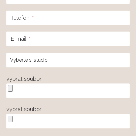
Telefon
*
E-mail
*
vybrat soubor
vybrat soubor