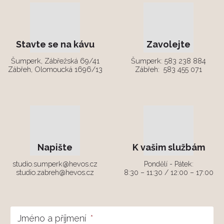
Stavte se na kávu
Zavolejte
Šumperk, Zábřežská 69/41
Šumperk:
583 238 884
Zábřeh, Olomoucká 1696/13
Zábřeh:
583 455 071
Napište
K vašim službám
studio.sumperk@hevos.cz
Pondělí - Pátek:
studio.zabreh@hevos.cz
8:30 – 11:30 / 12:00 – 17:00
Jméno a příjmení
*