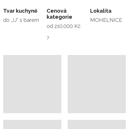
Tvar kuchyně
Cenová
Lokalita
kategorie
do „U“ s barem
MOHELNICE
od 210.000 Kč
?