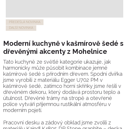
PŘEDEŠLÁ NOVINKA
DALŠÍ NOVINKA
Moderní kuchyně v kašmírově šedé s
dřevěnými akcenty z Mohelnice
Tato kuchyně ze světlé kategorie ukazuje, jak
harmonicky může působit kombinace jemné
kašmírově šedé s přírodním dřevem. Spodní dvířka
jsme vyrobili z materiálu Egger U702 PM v
kašmírově šedé, zatímco horní skříňky jsme řešili v
dřevěném dekoru, který dodává prostoru teplo a
útulnost. Dřevěné trámy na stropě a otevřené
police vytváří příjemnou rustikální atmosféru v
moderním pojetí.
Pracovní desku a zádový obklad jsme zvolili z
materiálu Kaindl K4895 DP Stone graphite – deska