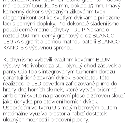
má robustní tloušťku 38 mm, obklad 15 mm. Tmavý
kamenný dekor s výrazným žilkováním tvoří
elegantní kontrast ke světlým dvířkám a přirozeně
ladí s černými doplňky. Pro dokonalé sladění jsme
použili černé matné úchytky TULIP Nakana o
rozteči 160 mm, černý granitový dřez BLANCO
LEGRA silgranit a černou matnou baterii BLANCO
KANO-S s výsuvnou sprchou.
Kuchyň jsme vybavili kvalitním kováním BLUM –
výsuvy Merivobox zajišťují plynulý chod zásuvek a
panty Clip Top s integrovaným tlumením dorazu
garantují tiché zavírání dvířek. Specialitou této
realizace je LED osvětlení zafrézované přímo do
hrany dna horních skříněk, které vytváří příjemné
ambientní světlo na pracovní ploše a zároveň slouží
jako úchytka pro otevření horních dvířek.
Uspořádání ve tvaru U s malým barovým pultem
maximálně využívá prostor a nabízí dostatek
úložných možností i pracovní plochy.