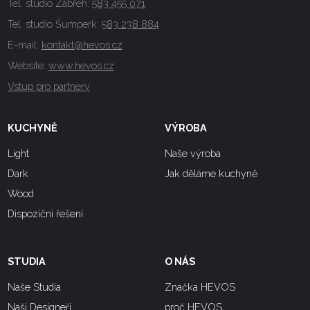
Tel. studio Zábřeh:
583 455 071
Tel. studio Šumperk:
583 238 884
E-mail:
kontakt@hevos.cz
Website:
www.hevos.cz
Vstup pro partnery
KUCHYNĚ
VÝROBA
Light
Naše výroba
Dark
Jak děláme kuchyně
Wood
Dispoziční řešení
STUDIA
O NÁS
Naše Studia
Značka HEVOS
Naši Designeři
proč HEVOS