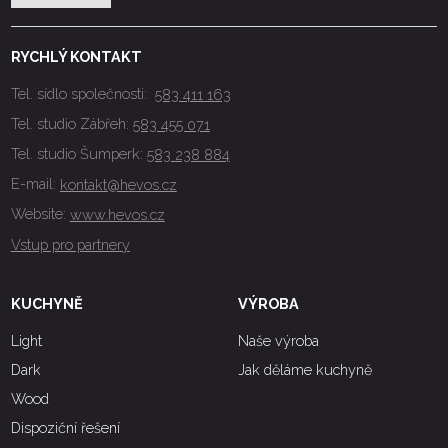
RYCHLÝ KONTAKT
Tel. sídlo společnosti:
583 411 163
Tel. studio Zábřeh:
583 455 071
Tel. studio Šumperk:
583 238 884
E-mail:
kontakt@hevos.cz
Website:
www.hevos.cz
Vstup pro partnery
KUCHYNĚ
VÝROBA
Light
Naše výroba
Dark
Jak děláme kuchyně
Wood
Dispoziční řešení