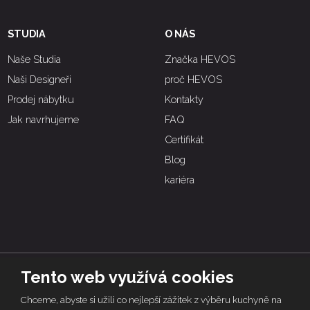
STUDIA
O NÁS
Naše Studia
Značka HEVOS
Naši Designeři
proč HEVOS
Prodej nábytku
Kontakty
Jak navrhujeme
FAQ
Certifikát
Blog
kariéra
Tento web využívá cookies
© 2026 | HEVOS, vytvořila eBRÁNA s.r.o.
Chceme, abyste si užili co nejlepší zážitek z výběru kuchyně na