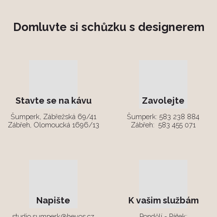
Domluvte si schůzku s designerem
Stavte se na kávu
Zavolejte
Šumperk, Zábřežská 69/41
Šumperk:
583 238 884
Zábřeh, Olomoucká 1696/13
Zábřeh:
583 455 071
Napište
K vašim službám
studio.sumperk@hevos.cz
Pondělí - Pátek: