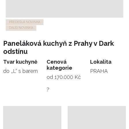
PŘEDEŠLÁ NOVINKA
DALŠÍ NOVINKA
Paneláková kuchyň z Prahy v Dark
odstínu
Tvar kuchyně
Cenová
Lokalita
kategorie
do „L“ s barem
PRAHA
od 170.000 Kč
?