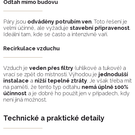
Odtah mimo budovu
Páry jsou
odváděny potrubím ven
. Toto řešení je
velmi účinné, ale vyžaduje
stavební připravenost
.
Ideální tam, kde se často a intenzivně vaří.
Recirkulace vzduchu
Vzduch je
veden přes filtry
(uhlíkové a tukové) a
vrací se zpět do místnosti. Výhodou je
jednodušší
instalace
a
nižší tepelné ztráty
. Je však třeba mít
na paměti, že tento typ odtahu
nemá úplně 100%
účinnost
a je dobré ho použít jen v případech, kdy
není jiná možnost.
Technické a praktické detaily