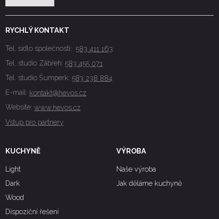
RYCHLÝ KONTAKT
Tel. sídlo společnosti:
583 411 163
Tel. studio Zábřeh:
583 455 071
Tel. studio Šumperk:
583 238 884
E-mail:
kontakt@hevos.cz
Website:
www.hevos.cz
Vstup pro partnery
KUCHYNĚ
VÝROBA
Light
Naše výroba
Dark
Jak děláme kuchyně
Wood
Dispoziční řešení