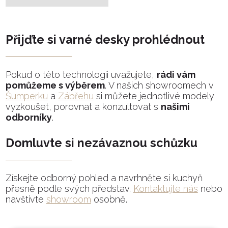
Přijďte si varné desky prohlédnout
Pokud o této technologii uvažujete,
rádi vám
pomůžeme s výběrem
. V našich showroomech v
Šumperku
a
Zábřehu
si můžete jednotlivé modely
vyzkoušet, porovnat a konzultovat s
našimi
odborníky
.
Domluvte si nezávaznou schůzku
Získejte odborný pohled a navrhněte si kuchyň
přesně podle svých představ.
Kontaktujte nás
nebo
navštivte
showroom
osobně.