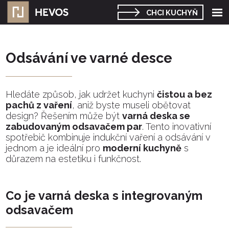
Roz
CHCI KUCHYŇ
me
Odsávání ve varné desce
Hledáte způsob, jak udržet kuchyni
čistou a bez
pachů z vaření
, aniž byste museli obětovat
design? Řešením může být
varná deska se
zabudovaným odsavačem par
. Tento inovativní
spotřebič kombinuje indukční vaření a odsávání v
jednom a je ideální pro
moderní kuchyně
s
důrazem na estetiku i funkčnost.
Co je varná deska s integrovaným
odsavačem