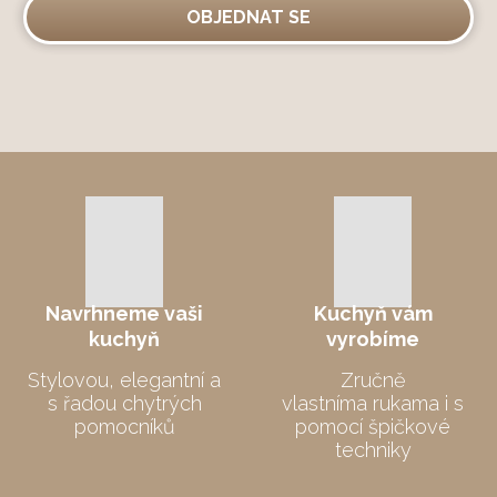
osobních
OBJEDNAT SE
údajů
.
Formulář
se
nepodařilo
odeslat.
Navrhneme
vaši
Kuchyň vám
kuchyň
vyrobíme
Stylovou, elegantní a
Zručně
s řadou chytrých
vlastníma rukama i s
pomocníků
pomocí špičkové
techniky