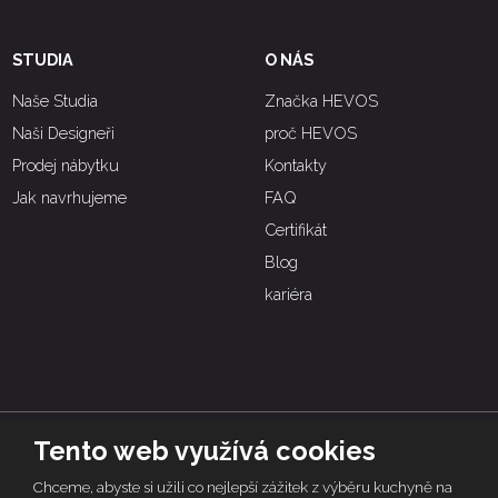
STUDIA
O NÁS
Naše Studia
Značka HEVOS
Naši Designeři
proč HEVOS
Prodej nábytku
Kontakty
Jak navrhujeme
FAQ
Certifikát
Blog
kariéra
Tento web využívá cookies
© 2026 | HEVOS, vytvořila eBRÁNA s.r.o.
Chceme, abyste si užili co nejlepší zážitek z výběru kuchyně na