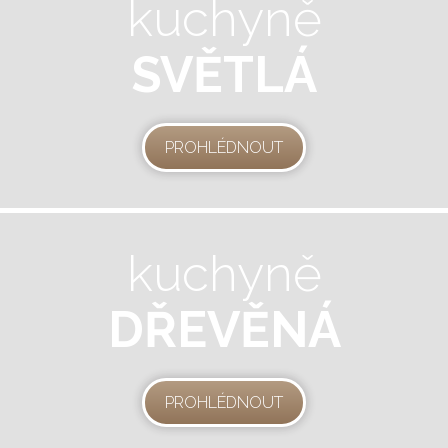
kuchyně
SVĚTLÁ
PROHLÉDNOUT
kuchyně
DŘEVĚNÁ
PROHLÉDNOUT