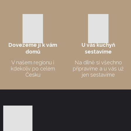
Dovezeme
ji k vám
U vás kuchyň
domů
sestavíme
V našem regionu i
Na dílně si všechno
kdekoliv po celém
připravíme a u vás už
Česku
jen sestavíme