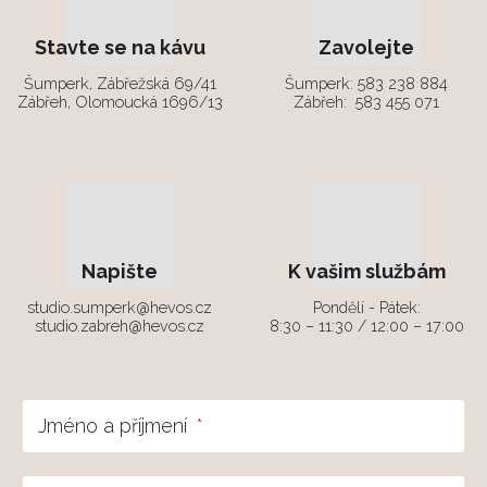
Stavte se na kávu
Zavolejte
Šumperk, Zábřežská 69/41
Šumperk:
583 238 884
Zábřeh, Olomoucká 1696/13
Zábřeh:
583 455 071
Napište
K vašim službám
studio.sumperk@hevos.cz
Pondělí - Pátek:
studio.zabreh@hevos.cz
8:30 – 11:30 / 12:00 – 17:00
Jméno a příjmení
*